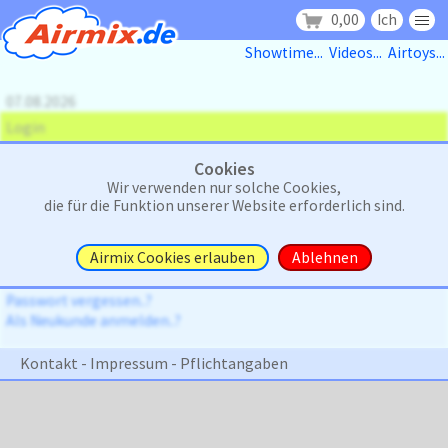
0,00
Ich
Showtime...
Videos...
Airtoys...
07.08.2026
Login
Cookies
Email:
Wir verwenden nur solche Cookies,
die für die Funktion unserer Website erforderlich sind.
Passwort:
Airmix Cookies erlauben
Ablehnen
Passwort vergessen..?
Als Neukunde anmelden..?
Kontakt - Impressum - Pflichtangaben